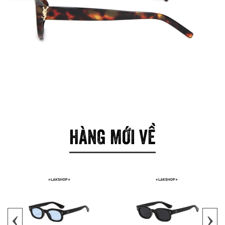
HÀNG MỚI VỀ
‹
›