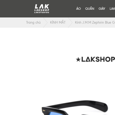
ÁO
QUẦN
GIÀY
LA
Trang chủ
KÍNH MẮT
Kính J.M.M Zephirin Blue G