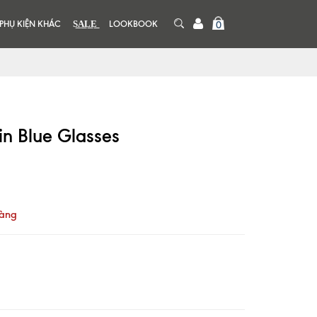
PHỤ KIỆN KHÁC
S͟A͟L͟E͟
LOOKBOOK
0
in Blue Glasses
hàng