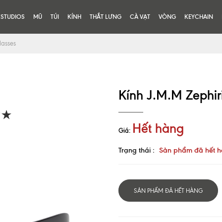
KSTUDIOS
MŨ
TÚI
KÍNH
THẮT LƯNG
CÀ VẠT
VÒNG
KEYCHAIN
lasses
Kính J.M.M Zephir
Hết hàng
Giá:
Trạng thái :
Sản phẩm đã hết 
SẢN PHẨM ĐÃ HẾT HÀNG