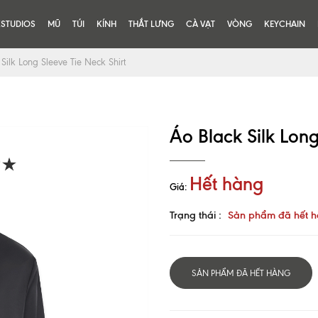
KSTUDIOS
MŨ
TÚI
KÍNH
THẮT LƯNG
CÀ VẠT
VÒNG
KEYCHAIN
Silk Long Sleeve Tie Neck Shirt
Áo Black Silk Long
Hết hàng
Giá:
Trạng thái :
Sản phẩm đã hết 
SẢN PHẨM ĐÃ HẾT HÀNG