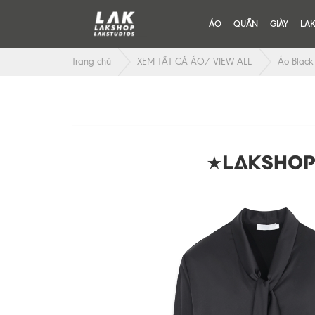
ÁO
QUẦN
GIÀY
LA
Trang chủ
XEM TẤT CẢ ÁO/ VIEW ALL
Áo Black 