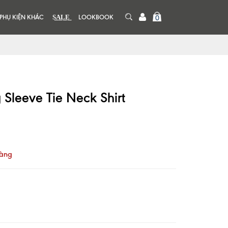
PHỤ KIỆN KHÁC
S͟A͟L͟E͟
LOOKBOOK
0
 Sleeve Tie Neck Shirt
hàng