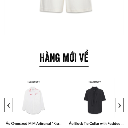
HÀNG MỚI VỀ
‹
›
Áo Oversized M.M Artisanal “Kiss”
Áo Black Tie Collar with Padded