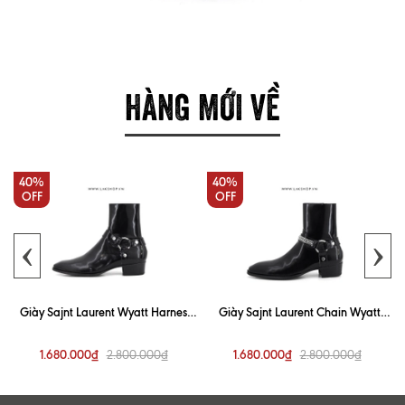
HÀNG MỚI VỀ
40%
40%
OFF
OFF
‹
›
y
Giày Sajnt Laurent Wyatt Harness
Giày Sajnt Laurent Chain Wyatt
Boots in Smooth Leather css4
Harness Boots in Smooth Leather
css4
1.680.000₫
1.680.000₫
2.800.000₫
2.800.000₫