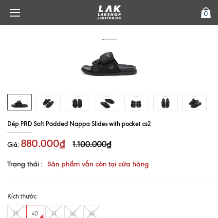
0
Dép PRD Soft Padded Nappa Slides with pocket cs2
880.000₫
1.100.000₫
Giá:
Trạng thái :
Sản phẩm vẫn còn tại cửa hàng
Kích thước
39
40
41
42
43