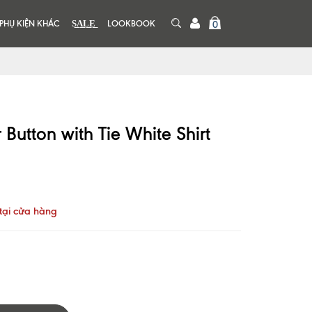
PHỤ KIỆN KHÁC
S͟A͟L͟E͟
LOOKBOOK
0
 Button with Tie White Shirt
tại cửa hàng