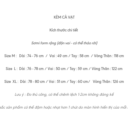
KÈM CÀ VẠT
Kích thước chi tiết
Sơmi form rộng (độn vai - có thể tháo rời)
Size M : Dài : 74 - 76 cm / Vai : 49 cm / Tay : 58 cm / Vòng Thân : 118 cm
Size L : Dài : 76 - 78 cm / Vai : 50 cm / Tay : 59 cm / Vòng Thân : 122 cm
Size XL : Dài : 78 - 80 cm / Vai : 51 cm / Tay : 60 cm/ Vòng Thân : 126 cm
Lưu ý : Đo thủ công, có thể chênh lệch 1-2cm không đáng kể
ắc sản phẩm có thể đậm hoặc nhạt hơn 1 chút do màn hình hiển thị của mỗi