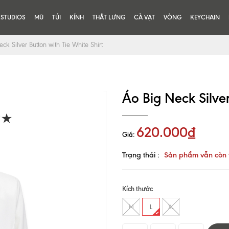
KSTUDIOS
MŨ
TÚI
KÍNH
THẮT LƯNG
CÀ VẠT
VÒNG
KEYCHAIN
ck Silver Button with Tie White Shirt
Áo Big Neck Silver
620.000₫
Giá:
Trạng thái :
Sản phẩm vẫn còn 
Kích thước
M
L
XL