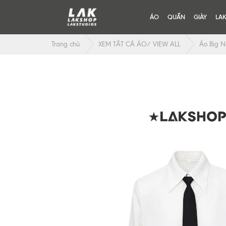
ÁO
QUẦN
GIÀY
LA
Trang chủ
XEM TẤT CẢ ÁO/ VIEW ALL
Áo Big Ne