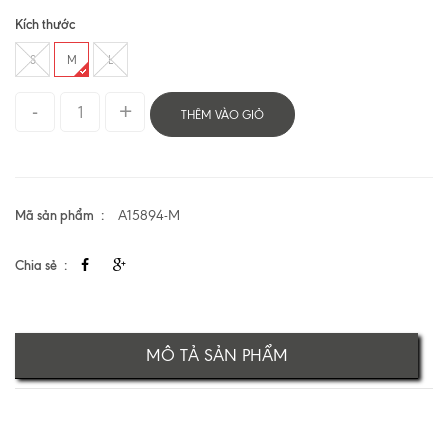
Kích thước
S
M
L
THÊM VÀO GIỎ
Mã sản phẩm
A15894-M
Chia sẻ
MÔ TẢ SẢN PHẨM