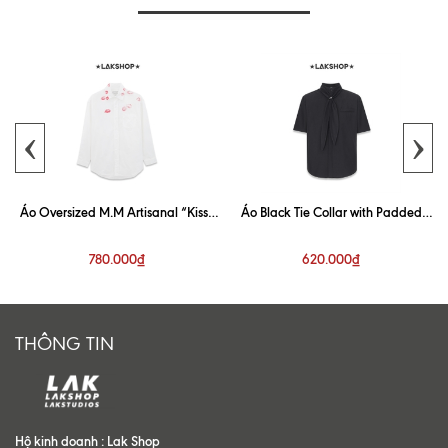
‹
›
Áo Oversized M.M Artisanal “Kiss”
Áo Black Tie Collar with Padded
White Shirt
Shoulder Shirt
780.000₫
620.000₫
THÔNG TIN
Hộ kinh doanh : Lak Shop