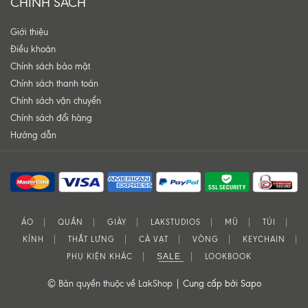
CHÍNH SÁCH
Giới thiệu
Điều khoản
Chính sách bảo mật
Chính sách thanh toán
Chính sách vận chuyển
Chính sách đổi hàng
Hướng dẫn
ÁO
QUẦN
GIÀY
LAKSTUDIOS
MŨ
TÚI
KÍNH
THẮT LƯNG
CÀ VẠT
VÒNG
KEYCHAIN
PHỤ KIỆN KHÁC
S͟A͟L͟E͟
LOOKBOOK
© Bản quyền thuộc về LakShop |
Cung cấp bởi Sapo