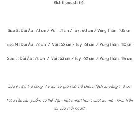
Kích thước chi tiết
Size S : Dài Áo : 70 cm / Vai : 51 cm / Tay : 60 cm / Vòng Thân : 106 cm
Size M : Dài Áo : 72 cm / Vai : 52 cm / Tay : 61 cm / Vòng Thân : 110 cm
Size L : Dài Áo : 74 cm / Vai : 53 cm / Tay : 62 cm / Vòng Thân : 114 cm
Lưu ý : Đo thủ công, Áo len co giãn có thể chênh lệch khoảng 1- 3 cm
Màu sắc sản phẩm có thể đậm hoặc nhạt hơn 1 chút do màn hình hiển
thị của mỗi người