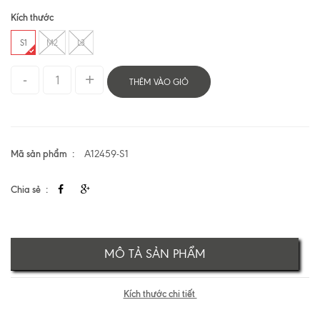
Kích thước
S1
M2
L3
THÊM VÀO GIỎ
Mã sản phẩm
A12459-S1
Chia sẻ
MÔ TẢ SẢN PHẨM
Kích thước chi tiết