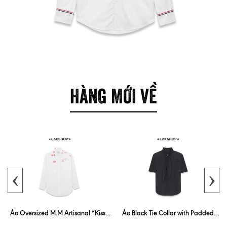
HÀNG MỚI VỀ
‹
›
Áo Oversized M.M Artisanal “Kiss”
Áo Black Tie Collar with Padded
White Shirt
Shoulder Shirt