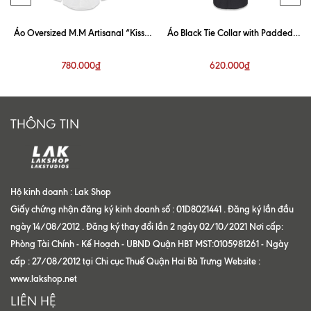
Áo Oversized M.M Artisanal “Kiss”
Áo Black Tie Collar with Padded
White Shirt
Shoulder Shirt
780.000₫
620.000₫
THÔNG TIN
Hộ kinh doanh : Lak Shop
Giấy chứng nhận đăng ký kinh doanh số : 01D8021441 . Đăng ký lần đầu
ngày 14/08/2012 . Đăng ký thay đổi lần 2 ngày 02/10/2021 Nơi cấp:
Phòng Tài Chính - Kế Hoạch - UBND Quận HBT MST:0105981261 - Ngày
cấp : 27/08/2012 tại Chi cục Thuế Quận Hai Bà Trưng Website :
www.lakshop.net
LIÊN HỆ