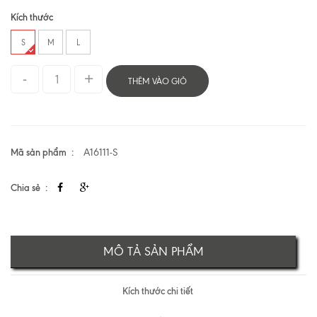
Kích thước
S
M
L
THÊM VÀO GIỎ
Mã sản phẩm
A16111-S
Chia sẻ
MÔ TẢ SẢN PHẨM
Kích thước chi tiết