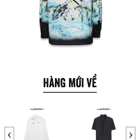
HÀNG MỚI VỀ
‹
›