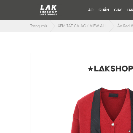
ÁO
QUẦN
GIÀY
LA
Trang chủ
XEM TẤT CẢ ÁO/ VIEW ALL
Áo Red W