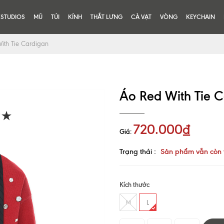
KSTUDIOS
MŨ
TÚI
KÍNH
THẮT LƯNG
CÀ VẠT
VÒNG
KEYCHAIN
ith Tie Cardigan
Áo Red With Tie 
720.000₫
Giá:
Trạng thái :
Sản phẩm vẫn còn 
Kích thước
M
L