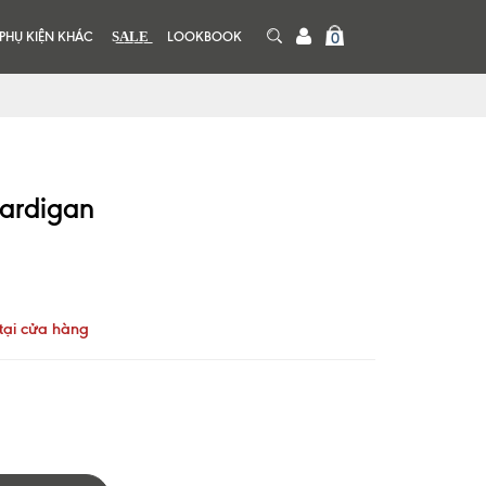
PHỤ KIỆN KHÁC
S͟A͟L͟E͟
LOOKBOOK
0
Cardigan
tại cửa hàng