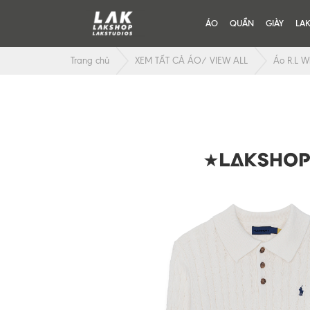
ÁO
QUẦN
GIÀY
LA
Trang chủ
XEM TẤT CẢ ÁO/ VIEW ALL
Áo R.L W