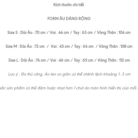
Kích thước chi tiết
FORM ÂU DÁNG RỘNG
Size S : Dài Áo : 70 cm / Vai : 44 cm / Tay : 63 cm / Vòng Thân : 104 cm
Size M : Dài Áo : 72 cm / Vai : 45 cm / Tay : 64 cm / Vòng Thân : 108 cm
Size L : Dài Áo : 74 cm / Vai : 46 cm / Tay : 65 cm / Vòng Thân : 112 cm
Lưu ý : Đo thủ công, Áo len co giãn có thể chênh lệch khoảng 1- 3 cm
ắc sản phẩm có thể đậm hoặc nhạt hơn 1 chút do màn hình hiển thị của mỗi