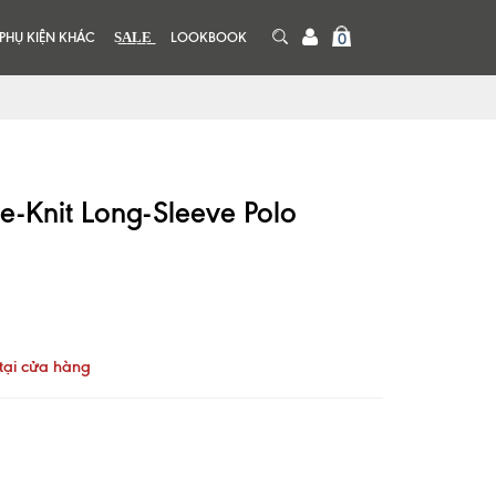
PHỤ KIỆN KHÁC
S͟A͟L͟E͟
LOOKBOOK
0
e-Knit Long-Sleeve Polo
tại cửa hàng