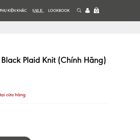
PHỤ KIỆN KHÁC
S͟A͟L͟E͟
LOOKBOOK
0
Black Plaid Knit (Chính Hãng)
tại cửa hàng