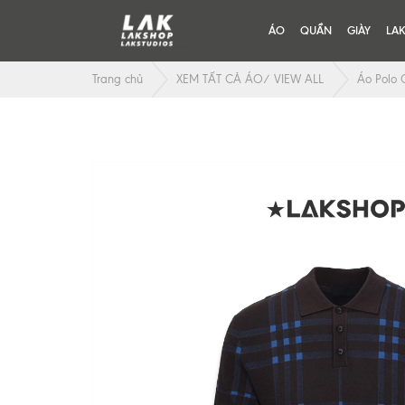
ÁO
QUẦN
GIÀY
LA
Trang chủ
XEM TẤT CẢ ÁO/ VIEW ALL
Áo Polo 