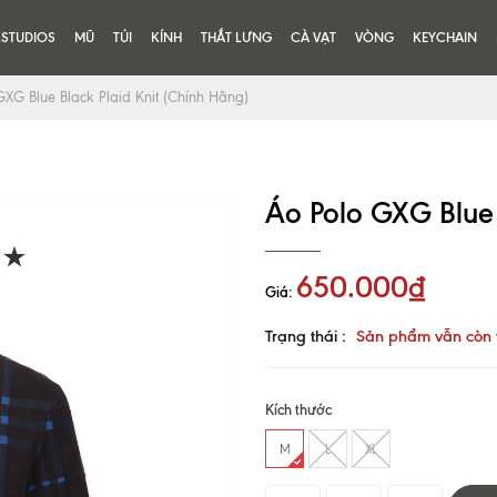
KSTUDIOS
MŨ
TÚI
KÍNH
THẮT LƯNG
CÀ VẠT
VÒNG
KEYCHAIN
GXG Blue Black Plaid Knit (Chính Hãng)
Áo Polo GXG Blue 
650.000₫
Giá:
Trạng thái :
Sản phẩm vẫn còn 
Kích thước
M
L
XL