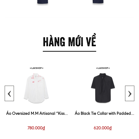
HÀNG MỚI VỀ
‹
›
Áo Oversized M.M Artisanal “Kiss”
Áo Black Tie Collar with Padded
White Shirt
Shoulder Shirt
780.000₫
620.000₫