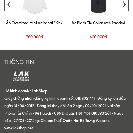
‹
›
Áo Oversized M.M Artisanal “Kiss”
Áo Black Tie Collar with Padded
White Shirt
Shoulder Shirt
780.000₫
620.000₫
THÔNG TIN
Hộ kinh doanh : Lak Shop
Giấy chứng nhận đăng ký kinh doanh số : 01D8021441 . Đăng ký lần đầu
ngày 14/08/2012 . Đăng ký thay đổi lần 2 ngày 02/10/2021 Nơi cấp:
Phòng Tài Chính - Kế Hoạch - UBND Quận HBT MST:0105981261 - Ngày
cấp : 27/08/2012 tại Chi cục Thuế Quận Hai Bà Trưng Website :
www.lakshop.net