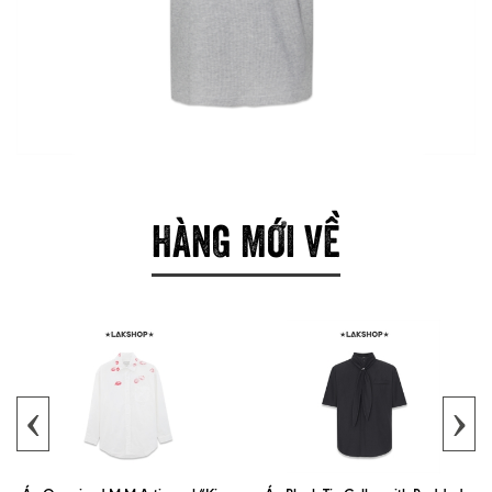
HÀNG MỚI VỀ
‹
›