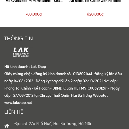
Áo Oversized M.M Artisanal “Kiss”
Áo Black Tie Collar with Padded
White Shirt
Shoulder Shirt
780.000₫
620.000₫
THÔNG TIN
Hộ kinh doanh : Lak Shop
Giấy chứng nhận đăng ký kinh doanh số : 01D8021441 . Đăng ký lần đầu
ngày 14/08/2012 . Đăng ký thay đổi lần 2 ngày 02/10/2021 Nơi cấp:
Phòng Tài Chính - Kế Hoạch - UBND Quận HBT MST:0105981261 - Ngày
cấp : 27/08/2012 tại Chi cục Thuế Quận Hai Bà Trưng Website :
www.lakshop.net
LIÊN HỆ
Địa chỉ: 276 Phố Huế, Hai Bà Trưng, Hà Nội