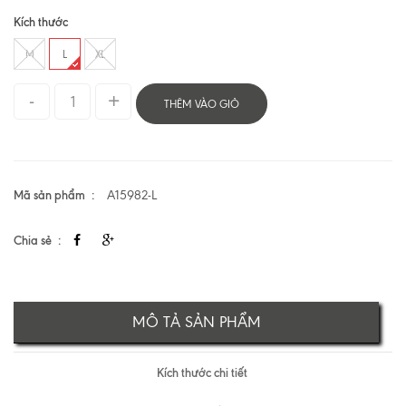
Kích thước
M
L
XL
THÊM VÀO GIỎ
Mã sản phẩm
A15982-L
Chia sẻ
MÔ TẢ SẢN PHẨM
Kích thước chi tiết