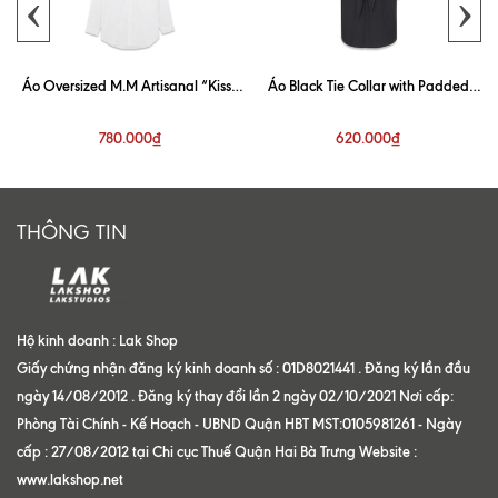
‹
›
Áo Oversized M.M Artisanal “Kiss”
Áo Black Tie Collar with Padded
White Shirt
Shoulder Shirt
780.000₫
620.000₫
THÔNG TIN
Hộ kinh doanh : Lak Shop
Giấy chứng nhận đăng ký kinh doanh số : 01D8021441 . Đăng ký lần đầu
ngày 14/08/2012 . Đăng ký thay đổi lần 2 ngày 02/10/2021 Nơi cấp:
Phòng Tài Chính - Kế Hoạch - UBND Quận HBT MST:0105981261 - Ngày
cấp : 27/08/2012 tại Chi cục Thuế Quận Hai Bà Trưng Website :
www.lakshop.net