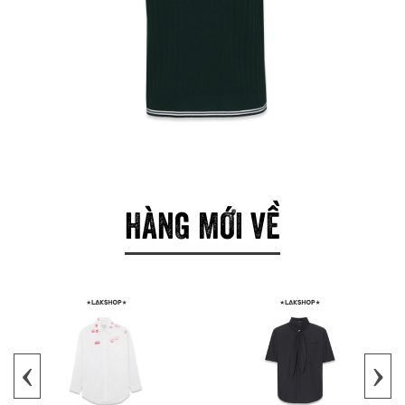
HÀNG MỚI VỀ
‹
›