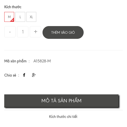
Kích thước
M
L
XL
THÊM VÀO GIỎ
Mã sản phẩm
A15828-M
Chia sẻ
MÔ TẢ SẢN PHẨM
Kích thước chi tiết