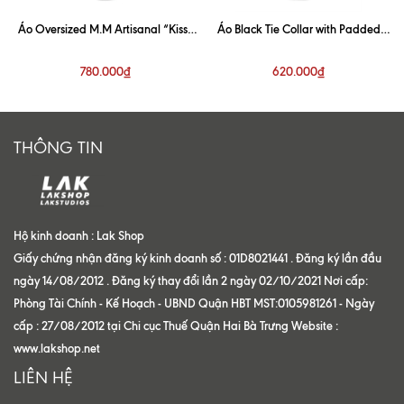
Áo Oversized M.M Artisanal “Kiss”
Áo Black Tie Collar with Padded
White Shirt
Shoulder Shirt
780.000₫
620.000₫
THÔNG TIN
Hộ kinh doanh : Lak Shop
Giấy chứng nhận đăng ký kinh doanh số : 01D8021441 . Đăng ký lần đầu
ngày 14/08/2012 . Đăng ký thay đổi lần 2 ngày 02/10/2021 Nơi cấp:
Phòng Tài Chính - Kế Hoạch - UBND Quận HBT MST:0105981261 - Ngày
cấp : 27/08/2012 tại Chi cục Thuế Quận Hai Bà Trưng Website :
www.lakshop.net
LIÊN HỆ