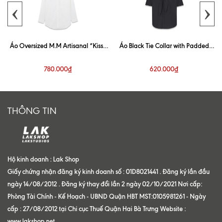
‹
›
Áo Oversized M.M Artisanal “Kiss”
Áo Black Tie Collar with Padded
White Shirt
Shoulder Shirt
780.000₫
620.000₫
THÔNG TIN
Hộ kinh doanh : Lak Shop
Giấy chứng nhận đăng ký kinh doanh số : 01D8021441 . Đăng ký lần đầu
ngày 14/08/2012 . Đăng ký thay đổi lần 2 ngày 02/10/2021 Nơi cấp:
Phòng Tài Chính - Kế Hoạch - UBND Quận HBT MST:0105981261 - Ngày
cấp : 27/08/2012 tại Chi cục Thuế Quận Hai Bà Trưng Website :
www.lakshop.net