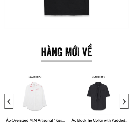
HÀNG MỚI VỀ
‹
›
Áo Oversized M.M Artisanal “Kiss”
Áo Black Tie Collar with Padded
White Shirt
Shoulder Shirt