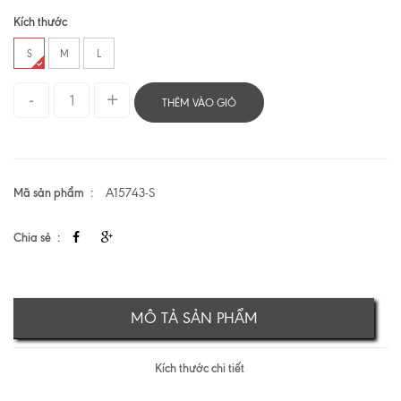
Kích thước
S
M
L
THÊM VÀO GIỎ
Mã sản phẩm
A15743-S
Chia sẻ
MÔ TẢ SẢN PHẨM
Kích thước chi tiết