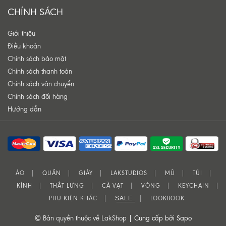
CHÍNH SÁCH
Giới thiệu
Điều khoản
Chính sách bảo mật
Chính sách thanh toán
Chính sách vận chuyển
Chính sách đổi hàng
Hướng dẫn
ÁO
QUẦN
GIÀY
LAKSTUDIOS
MŨ
TÚI
KÍNH
THẮT LƯNG
CÀ VẠT
VÒNG
KEYCHAIN
PHỤ KIỆN KHÁC
S͟A͟L͟E͟
LOOKBOOK
© Bản quyền thuộc về LakShop |
Cung cấp bởi Sapo