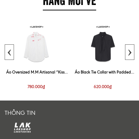
‹
›
Áo Oversized M.M Artisanal “Kiss”
Áo Black Tie Collar with Padded
White Shirt
Shoulder Shirt
780.000₫
620.000₫
THÔNG TIN