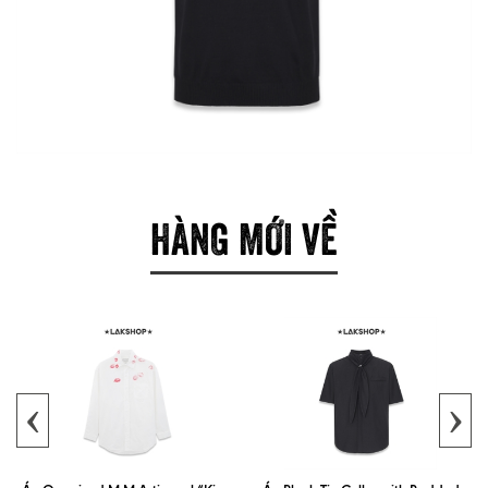
HÀNG MỚI VỀ
‹
›