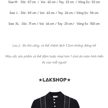
Size M : Dài : 67 cm / Vai : 42 cm / Tay : 23 cm / Vòng Eo : 92 cm
Size L : Dài : 69 cm / Vai : 43 cm / Tay : 24 cm / Vòng Eo : 96 cm
Size XL : Dài : 71 cm / Vai : 44 cm / Tay : 25 cm/ Vòng Eo : 100 cm
Lưu ý : Đo thủ công, có thể chênh lệch 1-2cm không đáng kể
Màu sắc sản phẩm có thể đậm hoặc nhạt hơn 1 chút do màn hình hiển
thị của mỗi người