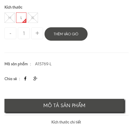
Kích thước
M
L
XL
THÊM VÀO GIỎ
Mã sản phẩm
A15769-L
Chia sẻ
MÔ TẢ SẢN PHẨM
Kích thước chi tiết