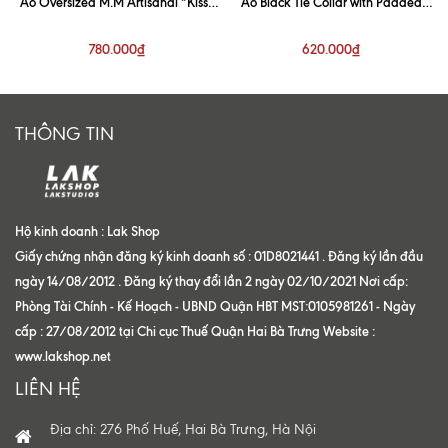
Áo Oversized M.M Artisanal “Kiss”
Áo Black Tie Collar with Padded
White Shirt
Shoulder Shirt
780.000₫
620.000₫
THÔNG TIN
Hộ kinh doanh : Lak Shop
Giấy chứng nhận đăng ký kinh doanh số : 01D8021441 . Đăng ký lần đầu
ngày 14/08/2012 . Đăng ký thay đổi lần 2 ngày 02/10/2021 Nơi cấp:
Phòng Tài Chính - Kế Hoạch - UBND Quận HBT MST:0105981261 - Ngày
cấp : 27/08/2012 tại Chi cục Thuế Quận Hai Bà Trưng Website :
www.lakshop.net
LIÊN HỆ
Địa chỉ: 276 Phố Huế, Hai Bà Trưng, Hà Nội