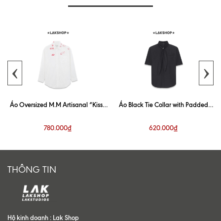
‹
›
Áo Oversized M.M Artisanal “Kiss”
Áo Black Tie Collar with Padded
White Shirt
Shoulder Shirt
780.000₫
620.000₫
THÔNG TIN
Hộ kinh doanh : Lak Shop