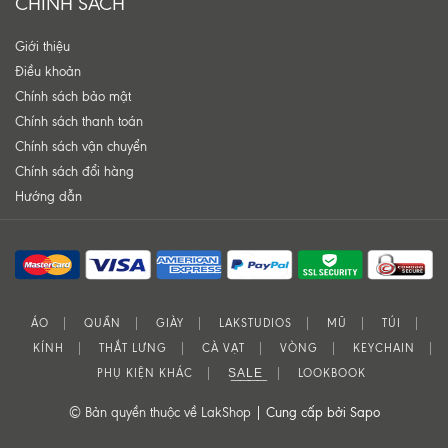
CHÍNH SÁCH
Giới thiệu
Điều khoản
Chính sách bảo mật
Chính sách thanh toán
Chính sách vận chuyển
Chính sách đổi hàng
Hướng dẫn
ÁO
QUẦN
GIÀY
LAKSTUDIOS
MŨ
TÚI
KÍNH
THẮT LƯNG
CÀ VẠT
VÒNG
KEYCHAIN
PHỤ KIỆN KHÁC
S͟A͟L͟E͟
LOOKBOOK
© Bản quyền thuộc về LakShop |
Cung cấp bởi Sapo