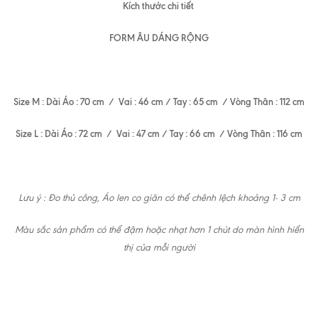
Kích thước chi tiết
FORM ÂU DÁNG RỘNG
Size M : Dài Áo : 70 cm / Vai : 46 cm / Tay : 65 cm / Vòng Thân : 112 cm
Size L : Dài Áo : 72 cm / Vai : 47 cm / Tay : 66 cm / Vòng Thân : 116 cm
Lưu ý : Đo thủ công, Áo len co giãn có thể chênh lệch khoảng 1- 3 cm
Màu sắc sản phẩm có thể đậm hoặc nhạt hơn 1 chút do màn hình hiển
thị của mỗi người