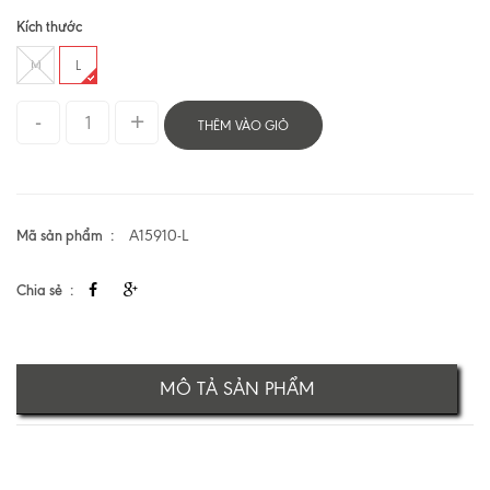
Kích thước
M
L
THÊM VÀO GIỎ
Mã sản phẩm
A15910-L
Chia sẻ
MÔ TẢ SẢN PHẨM