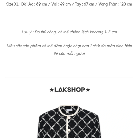
Size XL : Dài Áo : 69 cm / Vai : 49 cm / Tay : 67 cm / Vòng Thân : 120 cm
Lưu ý : Đo thủ công, có thể chênh lệch khoảng 1- 3 cm
Màu sắc sản phẩm có thể đậm hoặc nhạt hơn 1 chút do màn hình hiển
thị của mỗi người