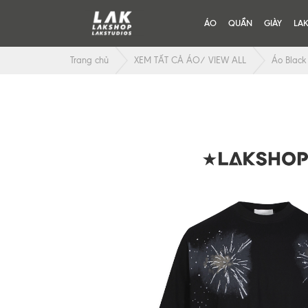
ÁO
QUẦN
GIÀY
LA
Trang chủ
XEM TẤT CẢ ÁO/ VIEW ALL
Áo Black 