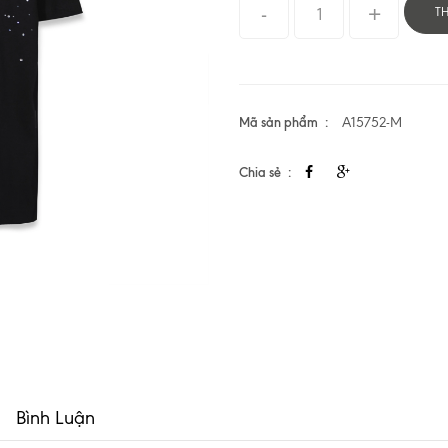
T
Mã sản phẩm
A15752-M
Chia sẻ
Bình Luận