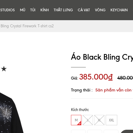
KSTUDIOS
MŨ
TÚI
KÍNH
THẮT LƯNG
CÀ VẠT
VÒNG
KEYCHAIN
Bling Crystal Firework T-shirt cs2
Áo Black Bling Crys
385.000₫
480.0
Giá:
Trạng thái :
Sản phẩm vẫn còn 
Kích thước
M
L
XL
XXL