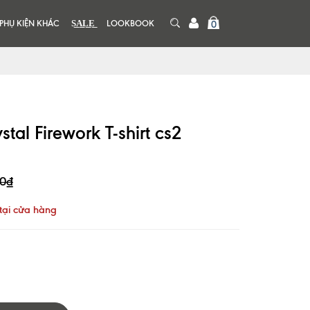
PHỤ KIỆN KHÁC
S͟A͟L͟E͟
LOOKBOOK
0
tal Firework T-shirt cs2
00₫
tại cửa hàng