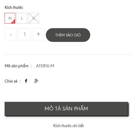
Kích thước
M
L
XL
THÊM VÀO GIỎ
Mã sản phẩm
A15816-M
Chia sẻ
MÔ TẢ SẢN PHẨM
Kích thước chi tiết