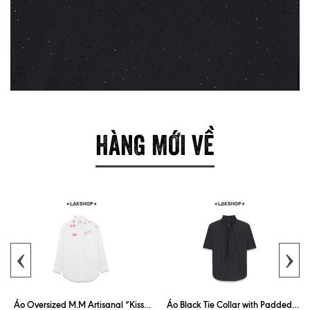
HÀNG MỚI VỀ
‹
›
Áo Oversized M.M Artisanal “Kiss”
Áo Black Tie Collar with Padded