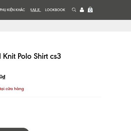
PHỤ KIỆN KHÁC
S͟A͟L͟E͟
LOOKBOOK
0
Knit Polo Shirt cs3
0₫
tại cửa hàng