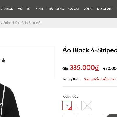
KSTUDIOS
MŨ
TÚI
KÍNH
THẮT LƯNG
CÀ VẠT
VÒNG
KEYCHAIN
4-Striped Knit Polo Shirt cs3
Áo Black 4-Striped 
335.000₫
480.00
Giá:
Trạng thái :
Sản phẩm vẫn còn 
Kích thước
M
L
XL