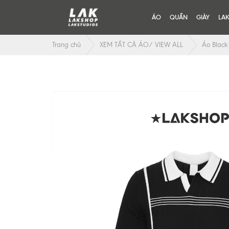
ÁO
QUẦN
GIÀY
LA
Trang chủ
XEM TẤT CẢ ÁO/ VIEW ALL
Áo Black 