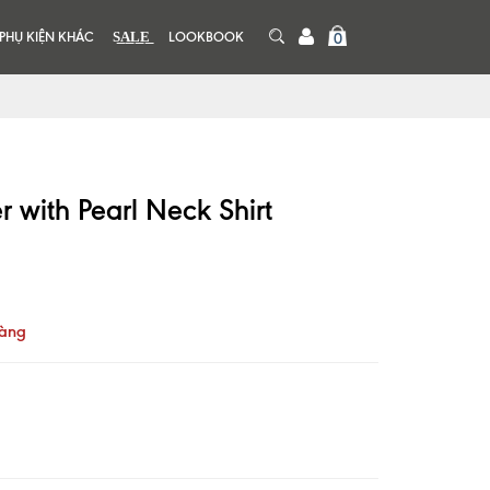
PHỤ KIỆN KHÁC
S͟A͟L͟E͟
LOOKBOOK
0
 with Pearl Neck Shirt
hàng