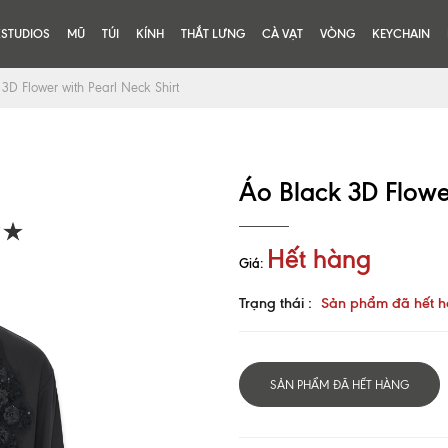
KSTUDIOS
MŨ
TÚI
KÍNH
THẮT LƯNG
CÀ VẠT
VÒNG
KEYCHAIN
3D Flower with Pearl Neck Shirt
Áo Black 3D Flower
Hết hàng
Giá:
Trạng thái :
Sản phẩm đã hết 
SẢN PHẨM ĐÃ HẾT HÀNG