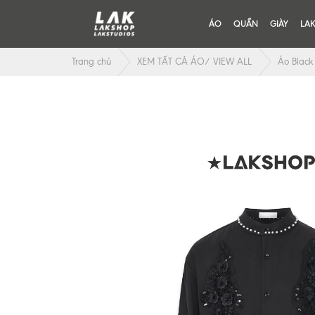
ÁO
QUẦN
GIÀY
LA
Trang chủ
XEM TẤT CẢ ÁO/ VIEW ALL
Áo Black 