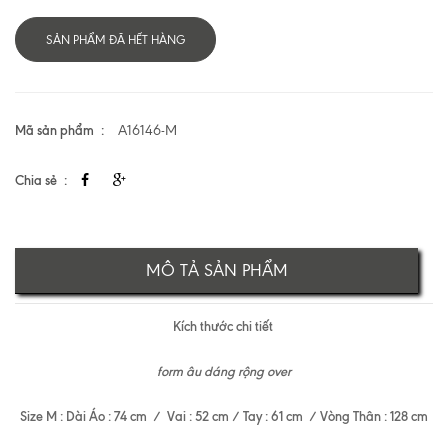
SẢN PHẨM ĐÃ HẾT HÀNG
Mã sản phẩm
A16146-M
Chia sẻ
MÔ TẢ SẢN PHẨM
Kích thước chi tiết
form âu dáng rộng over
Size M : Dài Áo : 74 cm / Vai : 52 cm / Tay : 61 cm / Vòng Thân : 128 cm