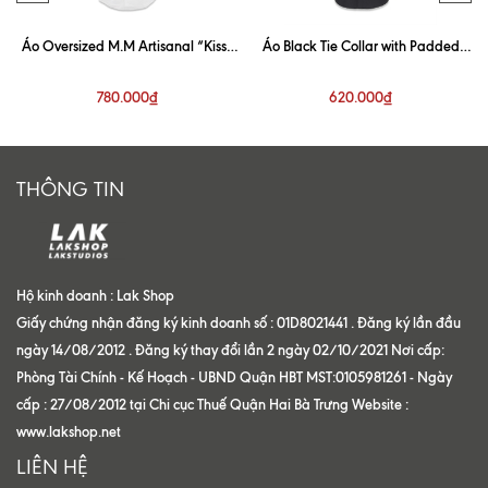
Áo Oversized M.M Artisanal “Kiss”
Áo Black Tie Collar with Padded
White Shirt
Shoulder Shirt
780.000₫
620.000₫
THÔNG TIN
Hộ kinh doanh : Lak Shop
Giấy chứng nhận đăng ký kinh doanh số : 01D8021441 . Đăng ký lần đầu
ngày 14/08/2012 . Đăng ký thay đổi lần 2 ngày 02/10/2021 Nơi cấp:
Phòng Tài Chính - Kế Hoạch - UBND Quận HBT MST:0105981261 - Ngày
cấp : 27/08/2012 tại Chi cục Thuế Quận Hai Bà Trưng Website :
www.lakshop.net
LIÊN HỆ