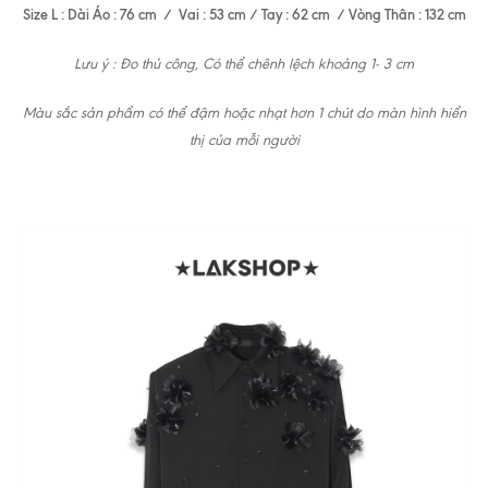
Size L : Dài Áo : 76 cm / Vai : 53 cm / Tay : 62 cm / Vòng Thân : 132 cm
Lưu ý : Đo thủ công, Có thể chênh lệch khoảng 1- 3 cm
Màu sắc sản phẩm có thể đậm hoặc nhạt hơn 1 chút do màn hình hiển
thị của mỗi người