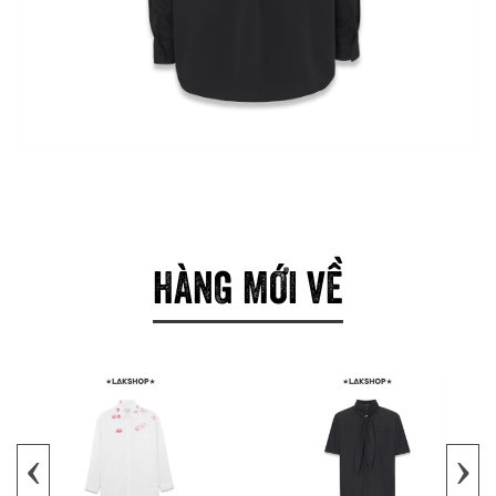
HÀNG MỚI VỀ
‹
›