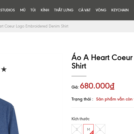
KSTUDIOS
MŨ
TÚI
KÍNH
THẮT LƯNG
CÀ VẠT
VÒNG
KEYCHAIN
rt Coeur Logo Embroidered Denim Shirt
Áo A Heart Coeur
Shirt
680.000₫
Giá:
Trạng thái :
Sản phẩm vẫn còn 
Kích thước
S
M
L