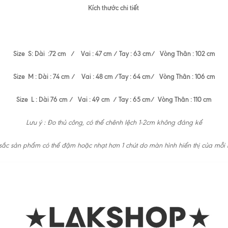
Kích thước chi tiết
Size S: Dài :72 cm / Vai : 47 cm / Tay : 63 cm/ Vòng Thân : 102 cm
Size M : Dài : 74 cm / Vai : 48 cm /Tay : 64 cm/ Vòng Thân : 106 cm
Size L : Dài 76 cm / Vai : 49 cm / Tay : 65 cm/ Vòng Thân : 110 cm
Lưu ý : Đo thủ công, có thể chênh lệch 1-2cm không đáng kể
ắc sản phẩm có thể đậm hoặc nhạt hơn 1 chút do màn hình hiển thị của mỗi