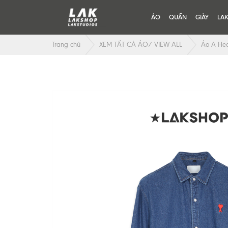
ÁO
QUẦN
GIÀY
LA
Trang chủ
XEM TẤT CẢ ÁO/ VIEW ALL
Áo A Hea