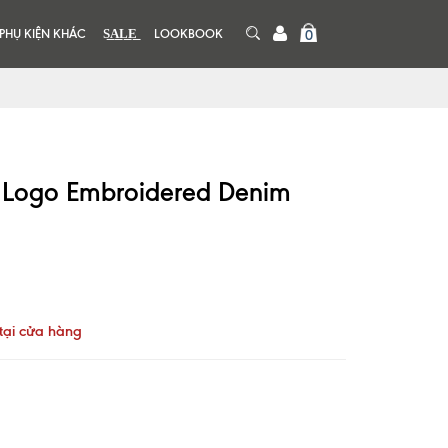
PHỤ KIỆN KHÁC
S͟A͟L͟E͟
LOOKBOOK
0
 Logo Embroidered Denim
tại cửa hàng