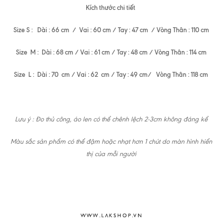
Kích thước chi tiết
Size S : Dài : 66 cm / Vai : 60 cm / Tay : 47 cm / Vòng Thân : 110 cm
Size M : Dài : 68 cm / Vai : 61 cm / Tay : 48 cm / Vòng Thân : 114 cm
Size L : Dài : 70 cm / Vai : 62 cm / Tay : 49 cm/ Vòng Thân : 118 cm
Lưu ý : Đo thủ công, áo len có thể chênh lệch 2-3cm không đáng kể
Màu sắc sản phẩm có thể đậm hoặc nhạt hơn 1 chút do màn hình hiển
thị của mỗi người