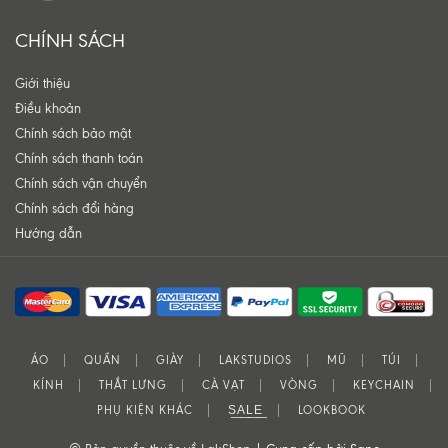
CHÍNH SÁCH
Giới thiệu
Điều khoản
Chính sách bảo mật
Chính sách thanh toán
Chính sách vận chuyển
Chính sách đổi hàng
Hướng dẫn
ÁO
QUẦN
GIÀY
LAKSTUDIOS
MŨ
TÚI
KÍNH
THẮT LƯNG
CÀ VẠT
VÒNG
KEYCHAIN
PHỤ KIỆN KHÁC
S͟A͟L͟E͟
LOOKBOOK