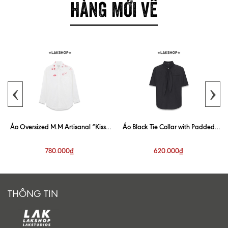
HÀNG MỚI VỀ
‹
›
Áo Oversized M.M Artisanal “Kiss”
Áo Black Tie Collar with Padded
White Shirt
Shoulder Shirt
780.000₫
620.000₫
THÔNG TIN