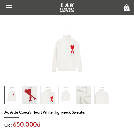
0
Áo A de Coeur's Heart White High-neck Sweater
650.000₫
Giá: