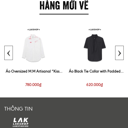
HÀNG MỚI VỀ
‹
›
Áo Oversized M.M Artisanal “Kiss”
Áo Black Tie Collar with Padded
White Shirt
Shoulder Shirt
780.000₫
620.000₫
THÔNG TIN