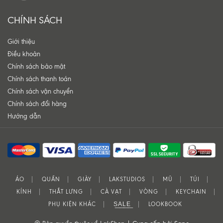
CHÍNH SÁCH
Giới thiệu
Điều khoản
Chính sách bảo mật
Chính sách thanh toán
Chính sách vận chuyển
Chính sách đổi hàng
Hướng dẫn
ÁO
QUẦN
GIÀY
LAKSTUDIOS
MŨ
TÚI
KÍNH
THẮT LƯNG
CÀ VẠT
VÒNG
KEYCHAIN
PHỤ KIỆN KHÁC
S͟A͟L͟E͟
LOOKBOOK